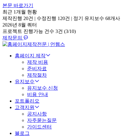
본문 바로가기
최근 1개월 현황
제작진행
20건
|
수정진행
120건
|
정기 유지보수
68개사
2026년 8월 쿼터
프로젝트 진행가능 건수
3건 (3/10)
제작문의
홈페이지 제작
제작 비용
준비자료
제작절차
유지보수
유지보수 신청
비용 안내
포트폴리오
고객지원
공지사항
자주묻는질문
가이드센터
블로그