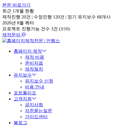
본문 바로가기
최근 1개월 현황
제작진행
20건
|
수정진행
120건
|
정기 유지보수
68개사
2026년 8월 쿼터
프로젝트 진행가능 건수
3건 (3/10)
제작문의
홈페이지 제작
제작 비용
준비자료
제작절차
유지보수
유지보수 신청
비용 안내
포트폴리오
고객지원
공지사항
자주묻는질문
가이드센터
블로그