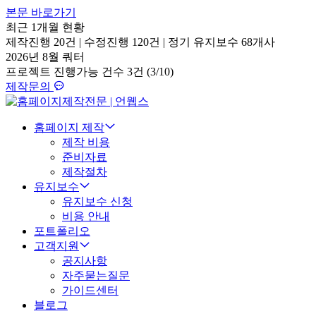
본문 바로가기
최근 1개월 현황
제작진행
20건
|
수정진행
120건
|
정기 유지보수
68개사
2026년 8월 쿼터
프로젝트 진행가능 건수
3건 (3/10)
제작문의
홈페이지 제작
제작 비용
준비자료
제작절차
유지보수
유지보수 신청
비용 안내
포트폴리오
고객지원
공지사항
자주묻는질문
가이드센터
블로그