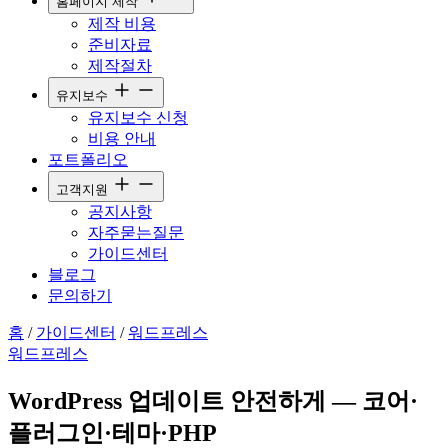
홈페이지 제작
제작 비용
준비자료
제작절차
유지보수
유지보수 신청
비용 안내
포트폴리오
고객지원
공지사항
자주묻는질문
가이드센터
블로그
문의하기
홈
/
가이드센터
/
워드프레스
워드프레스
WordPress 업데이트 안전하게 — 코어·
플러그인·테마·PHP