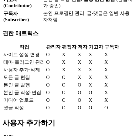
(Contributor)
가 승인)
본인 프로필만 관리. 글·댓글은 일반 사용
구독자
(Subscriber)
자처럼
권한 매트릭스
작업
관리자
편집자
저자
기고자
구독자
사이트 설정 변경
O
X
X
X
X
테마·플러그인 관리
O
X
X
X
X
사용자 추가·삭제
O
X
X
X
X
모든 글 편집
O
O
X
X
X
본인 글 발행
O
O
O
X
X
본인 글 작성·편집
O
O
O
O
X
미디어 업로드
O
O
O
X
X
댓글 작성
O
O
O
O
O
사용자 추가하기