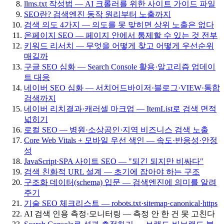
llms.txt 작성법 — AI 크롤러를 위한 사이트 가이드 파일
SEO란? 검색엔진 동작 원리부터 노출까지
검색 의도 4가지 — 의도를 못 맞히면 상위 노출은 없다
온페이지 SEO — 페이지 안에서 통제할 수 있는 것 전부
키워드 리서치 — 무엇을 어떻게 찾고 어떻게 우선순위
매길까
구글 SEO 심화 — Search Console 활용·알고리즘 업데이
트 대응
네이버 SEO 심화 — 서치어드바이저·블로그·VIEW·통합
검색까지
네이버 리치결과·캐러셀 마크업 — ItemList로 검색 면적
넓히기
로컬 SEO — 병원·소상공인·지역 비즈니스 검색 노출
Core Web Vitals + 모바일 우선 색인 — 속도·반응성·안정
성
JavaScript·SPA 사이트 SEO — "되긴 되지만 비싸다"
검색 친화적 URL 설계 — 초기에 잡아야 하는 구조
구조화 데이터(schema) 입문 — 검색엔진에 의미를 알려
주기
기술 SEO 체크리스트 — robots.txt·sitemap·canonical·https
AI 검색 인용 측정·모니터링 — 측정 안 한 건 못 고친다