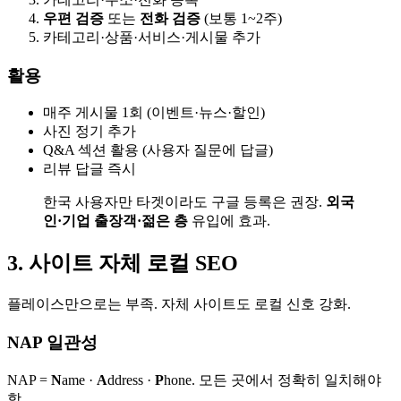
우편 검증
또는
전화 검증
(보통 1~2주)
카테고리·상품·서비스·게시물 추가
활용
매주 게시물 1회 (이벤트·뉴스·할인)
사진 정기 추가
Q&A 섹션 활용 (사용자 질문에 답글)
리뷰 답글 즉시
한국 사용자만 타겟이라도 구글 등록은 권장.
외국
인·기업 출장객·젊은 층
유입에 효과.
3. 사이트 자체 로컬 SEO
플레이스만으로는 부족. 자체 사이트도 로컬 신호 강화.
NAP 일관성
NAP =
N
ame ·
A
ddress ·
P
hone. 모든 곳에서 정확히 일치해야
함.