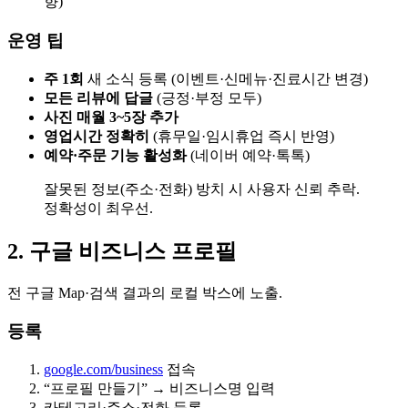
향)
운영 팁
주 1회
새 소식 등록 (이벤트·신메뉴·진료시간 변경)
모든 리뷰에 답글
(긍정·부정 모두)
사진 매월 3~5장 추가
영업시간 정확히
(휴무일·임시휴업 즉시 반영)
예약·주문 기능 활성화
(네이버 예약·톡톡)
잘못된 정보(주소·전화) 방치 시 사용자 신뢰 추락.
정확성이 최우선.
2. 구글 비즈니스 프로필
전 구글 Map·검색 결과의 로컬 박스에 노출.
등록
google.com/business
접속
“프로필 만들기” → 비즈니스명 입력
카테고리·주소·전화 등록