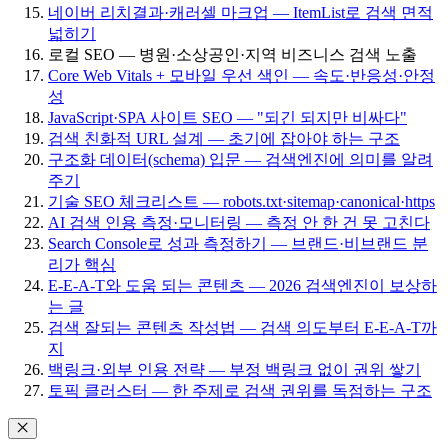
네이버 리치결과·캐러셀 마크업 — ItemList로 검색 면적
넓히기
로컬 SEO — 병원·소상공인·지역 비즈니스 검색 노출
Core Web Vitals + 모바일 우선 색인 — 속도·반응성·안정
성
JavaScript·SPA 사이트 SEO — "되긴 되지만 비싸다"
검색 친화적 URL 설계 — 초기에 잡아야 하는 구조
구조화 데이터(schema) 입문 — 검색엔진에 의미를 알려
주기
기술 SEO 체크리스트 — robots.txt·sitemap·canonical·https
AI 검색 인용 측정·모니터링 — 측정 안 한 건 못 고친다
Search Console로 성과 측정하기 — 브랜드·비브랜드 분
리가 핵심
E-E-A-T와 도움 되는 콘텐츠 — 2026 검색엔진이 보상하
는 글
검색 잘되는 콘텐츠 작성법 — 검색 의도부터 E-E-A-T까
지
백링크·외부 인용 전략 — 부정 백링크 없이 권위 쌓기
토픽 클러스터 — 한 주제로 검색 권위를 독점하는 구조