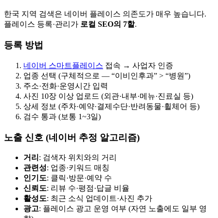
한국 지역 검색은 네이버 플레이스 의존도가 매우 높습니다.
플레이스 등록·관리가
로컬 SEO의 7할
.
등록 방법
네이버 스마트플레이스
접속 → 사업자 인증
업종 선택 (구체적으로 — “이비인후과” > “병원”)
주소·전화·운영시간 입력
사진 10장 이상 업로드 (외관·내부·메뉴·진료실 등)
상세 정보 (주차·예약·결제수단·반려동물·휠체어 등)
검수 통과 (보통 1~3일)
노출 신호 (네이버 추정 알고리즘)
거리
: 검색자 위치와의 거리
관련성
: 업종·키워드 매칭
인기도
: 클릭·방문·예약 수
신뢰도
: 리뷰 수·평점·답글 비율
활성도
: 최근 소식 업데이트·사진 추가
광고
: 플레이스 광고 운영 여부 (자연 노출에도 일부 영