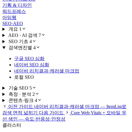
기획 & 디자인
워드프레스
아임웹
SEO·AEO
개요
1
AEO · AI 검색
7
SEO 기초
4
검색엔진별
4
구글 SEO 심화
네이버 SEO 심화
네이버 리치결과·캐러셀 마크업
로컬 SEO
기술 SEO
5
측정 · 분석
2
콘텐츠·링크
4
이전 가이드
네이버 리치결과·캐러셀 마크업 — ItemList로
검색 면적 넓히기
다음 가이드
Core Web Vitals + 모바일 우
선 색인 — 속도·반응성·안정성
클러스터