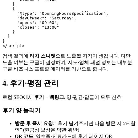
    },

    {

      "@type": "OpeningHoursSpecification",

      "dayOfWeek": "Saturday",

      "opens": "09:00",

      "closes": "13:00"

    }

  ]

}

검색 결과에
리치 스니펫
으로 노출될 자격이 생깁니다. 다만
노출 여부는 구글이 결정하며, 지도·업체 패널 정보는 대부분
구글 비즈니스 프로필 데이터를 기반으로 합니다.
4. 후기·평점 관리
로컬 SEO에서
후기 = 백링크
. 양·평균·답글이 모두 신호.
후기 양 늘리기
방문 후 즉시 요청
: “후기 남겨주시면 다음 방문 시 5% 할
인” (현금성 보상은 약관 위반)
QR 코드
: 영수증·진료카드에 후기 페이지 QR