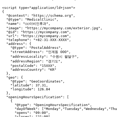
<script type="application/ld+json">

{

  "@context": "https://schema.org",

  "@type": "MedicalClinic",

  "name": "○○이비인후과",

  "image": "https://mycompany.com/exterior.jpg",

  "@id": "https://mycompany.com",

  "url": "https://mycompany.com",

  "telephone": "+82-31-XXX-XXXX",

  "address": {

    "@type": "PostalAddress",

    "streetAddress": "인계동 OOO",

    "addressLocality": "수원시 팔달구",

    "addressRegion": "경기도",

    "postalCode": "15XXX",

    "addressCountry": "KR"

  },

  "geo": {

    "@type": "GeoCoordinates",

    "latitude": 37.31,

    "longitude": 126.84

  },

  "openingHoursSpecification": [

    {

      "@type": "OpeningHoursSpecification",

      "dayOfWeek": ["Monday","Tuesday","Wednesday","Thu
      "opens": "09:00",

      "closes": "21:00"
