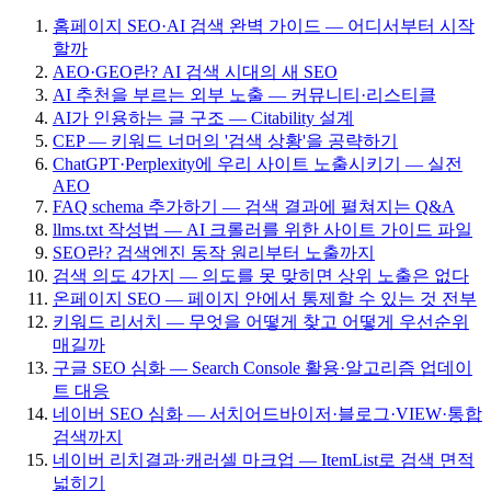
홈페이지 SEO·AI 검색 완벽 가이드 — 어디서부터 시작
할까
AEO·GEO란? AI 검색 시대의 새 SEO
AI 추천을 부르는 외부 노출 — 커뮤니티·리스티클
AI가 인용하는 글 구조 — Citability 설계
CEP — 키워드 너머의 '검색 상황'을 공략하기
ChatGPT·Perplexity에 우리 사이트 노출시키기 — 실전
AEO
FAQ schema 추가하기 — 검색 결과에 펼쳐지는 Q&A
llms.txt 작성법 — AI 크롤러를 위한 사이트 가이드 파일
SEO란? 검색엔진 동작 원리부터 노출까지
검색 의도 4가지 — 의도를 못 맞히면 상위 노출은 없다
온페이지 SEO — 페이지 안에서 통제할 수 있는 것 전부
키워드 리서치 — 무엇을 어떻게 찾고 어떻게 우선순위
매길까
구글 SEO 심화 — Search Console 활용·알고리즘 업데이
트 대응
네이버 SEO 심화 — 서치어드바이저·블로그·VIEW·통합
검색까지
네이버 리치결과·캐러셀 마크업 — ItemList로 검색 면적
넓히기