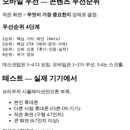
모바일 우선 — 콘텐츠 우선순위
작은 화면 =
무엇이 가장 중요한지
강제로 결정.
우선순위 4단계
1순위: 핵심 가치 제안 (Hero)

2순위: 핵심 CTA (예약·문의·구매)

3순위: 신뢰 신호 (후기·인증·실적)

데스크탑은 1~4 다 보임. 모바일은 1~2가 우선. 3·4는 스크롤.
테스트 — 실제 기기에서
브라우저 시뮬레이션만으론 부족.
본인 휴대폰
다른 사람 휴대폰 (다른 OS·기기)
작은 화면 (구형 4.7인치)
큰 화면 (6.7인치 이상)