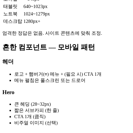
태블릿
640~1023px
노트북
1024~1279px
데스크탑
1280px+
엄격한 정답은 없음. 사이트 콘텐츠에 맞춰 조정.
흔한 컴포넌트 — 모바일 패턴
헤더
로고 + 햄버거(≡) 메뉴 + (필요 시) CTA 1개
메뉴 펼침은 풀스크린 또는 드로어
Hero
큰 헤딩 (28~32px)
짧은 서브카피 (한 줄)
CTA 1개 (큼직)
비주얼 이미지 (선택)