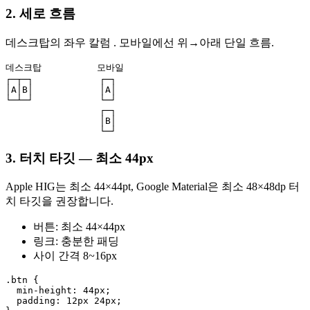
2. 세로 흐름
데스크탑의 좌우 칼럼 . 모바일에선 위→아래 단일 흐름.
데스크탑          모바일

┌─┬─┐            ┌─┐

│A│B│            │A│

└─┴─┘            └─┘

                 ┌─┐

                 │B│

3. 터치 타깃 — 최소 44px
Apple HIG는 최소 44×44pt, Google Material은 최소 48×48dp 터
치 타깃을 권장합니다.
버튼: 최소 44×44px
링크: 충분한 패딩
사이 간격 8~16px
.btn {

  min-height: 44px;

  padding: 12px 24px;
