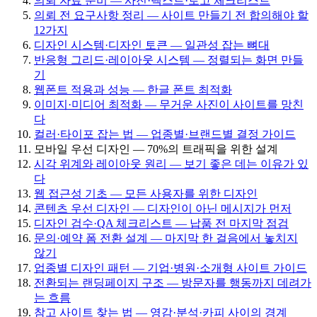
의뢰 자료 준비 — 사진·텍스트·로고 체크리스트
의뢰 전 요구사항 정리 — 사이트 만들기 전 합의해야 할
12가지
디자인 시스템·디자인 토큰 — 일관성 잡는 뼈대
반응형 그리드·레이아웃 시스템 — 정렬되는 화면 만들
기
웹폰트 적용과 성능 — 한글 폰트 최적화
이미지·미디어 최적화 — 무거운 사진이 사이트를 망친
다
컬러·타이포 잡는 법 — 업종별·브랜드별 결정 가이드
모바일 우선 디자인 — 70%의 트래픽을 위한 설계
시각 위계와 레이아웃 원리 — 보기 좋은 데는 이유가 있
다
웹 접근성 기초 — 모든 사용자를 위한 디자인
콘텐츠 우선 디자인 — 디자인이 아닌 메시지가 먼저
디자인 검수·QA 체크리스트 — 납품 전 마지막 점검
문의·예약 폼 전환 설계 — 마지막 한 걸음에서 놓치지
않기
업종별 디자인 패턴 — 기업·병원·소개형 사이트 가이드
전환되는 랜딩페이지 구조 — 방문자를 행동까지 데려가
는 흐름
참고 사이트 찾는 법 — 영감·분석·카피 사이의 경계