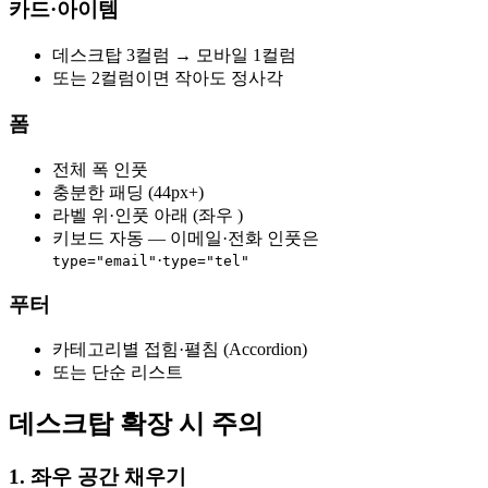
카드·아이템
데스크탑 3컬럼 → 모바일 1컬럼
또는 2컬럼이면 작아도 정사각
폼
전체 폭 인풋
충분한 패딩 (44px+)
라벨 위·인풋 아래 (좌우 )
키보드 자동 — 이메일·전화 인풋은
·
type="email"
type="tel"
푸터
카테고리별 접힘·펼침 (Accordion)
또는 단순 리스트
데스크탑 확장 시 주의
1. 좌우 공간 채우기