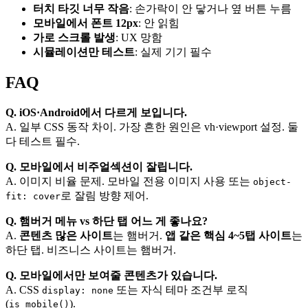
터치 타깃 너무 작음
: 손가락이 안 닿거나 옆 버튼 누름
모바일에서 폰트 12px
: 안 읽힘
가로 스크롤 발생
: UX 망함
시뮬레이션만 테스트
: 실제 기기 필수
FAQ
Q. iOS·Android에서 다르게 보입니다.
A. 일부 CSS 동작 차이. 가장 흔한 원인은 vh·viewport 설정. 둘
다 테스트 필수.
Q. 모바일에서 비주얼섹션이 잘립니다.
A. 이미지 비율 문제. 모바일 전용 이미지 사용 또는
object-
로 잘림 방향 제어.
fit: cover
Q. 햄버거 메뉴 vs 하단 탭 어느 게 좋나요?
A.
콘텐츠 많은 사이트
는 햄버거.
앱 같은 핵심 4~5탭 사이트
는
하단 탭. 비즈니스 사이트는 햄버거.
Q. 모바일에서만 보여줄 콘텐츠가 있습니다.
A. CSS
또는 자식 테마 조건부 로직
display: none
(
).
is_mobile()