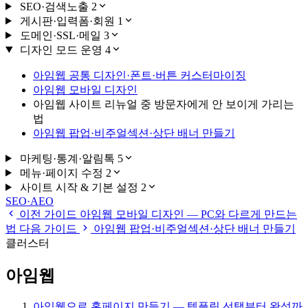
SEO·검색노출
2
게시판·입력폼·회원
1
도메인·SSL·메일
3
디자인 모드 운영
4
아임웹 공통 디자인·폰트·버튼 커스터마이징
아임웹 모바일 디자인
아임웹 사이트 리뉴얼 중 방문자에게 안 보이게 가리는
법
아임웹 팝업·비주얼섹션·상단 배너 만들기
마케팅·통계·알림톡
5
메뉴·페이지 수정
2
사이트 시작 & 기본 설정
2
SEO·AEO
이전 가이드
아임웹 모바일 디자인 — PC와 다르게 만드는
법
다음 가이드
아임웹 팝업·비주얼섹션·상단 배너 만들기
클러스터
아임웹
아임웹으로 홈페이지 만들기 — 템플릿 선택부터 완성까