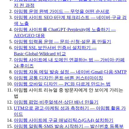
지 전 과정
아임웹 운영 완벽 가이드 — 무엇을 어떤 순서로
아임웹 사이트 SEO 6단계 체크리스트 — 네이버·구글 검
색 노출
아임웹 사이트를 ChatGPT·Perplexity에 노출하기 —
AEO/GEO 대응
아임웹 입력폼 운영 — 문의·신청·설문 폼 만들기
아임웹 SSL 보안서버 인증서 설치하기 —
Basic·Global·Wildcard 비교
아임웹 사이트에 내 도메인 연결하는 법 — 가비아·카페
24·후이즈
아임웹 자동 메일 발송 설정 — 네이버·Gmail·다음·SMTP
아임웹 공통 디자인·폰트·버튼 커스터마이징
아임웹 모바일 디자인 — PC와 다르게 만드는 법
아임웹 사이트 리뉴얼 중 방문자에게 안 보이게 가리는
법
아임웹 팝업·비주얼섹션·상단 배너 만들기
UTM으로 광고·마케팅 성과 측정하기 — 아임웹 활용 가
이드
아임웹 사이트에 구글 애널리틱스(GA4) 설치하기
아임웹 알림톡·SMS 발송 시작하기 — 발신번호 등록부