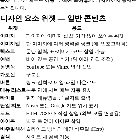
복사
→ 다른 메뉴로 이동 →
섹션 붙여넣기
. 디자인까지 통째로
복제됩니다.
디자인 요소 위젯 — 일반 콘텐츠
위젯
용도
이미지
페이지에 이미지 삽입. 가장 많이 쓰이는 위젯
이미지맵
한 이미지에 여러 영역별 링크 (예: 인포그래픽)
텍스트
문단 입력, 표·이미지·코드 삽입 가능
여백
비어 있는 공간 추가 (위·아래 간격 조절)
동영상
YouTube 또는 Vimeo 영상 삽입
가로선
구분선
버튼
링크·전화·이메일·파일 다운로드
메뉴 리스트
본문 안에 서브 메뉴 자동 표시
타이틀
현재 메뉴명을 큰 글자로 출력
단일 지도
Naver 또는 Google 지도 위치 표시
코드
HTML/CSS/JS 직접 삽입 (외부 모듈 연결용)
아이콘
별도 툴 없이 아이콘 삽입
비주얼섹션
슬라이드 방식의 메인 비주얼 (Hero)
검색
사이트 내 검색 기능