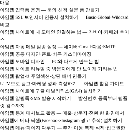
대응
아임웹 입력폼 운영 — 문의·신청·설문 폼 만들기
아임웹 SSL 보안서버 인증서 설치하기 — Basic·Global·Wildcard
비교
아임웹 사이트에 내 도메인 연결하는 법 — 가비아·카페24·후이
즈
아임웹 자동 메일 발송 설정 — 네이버·Gmail·다음·SMTP
아임웹 공통 디자인·폰트·버튼 커스터마이징
아임웹 모바일 디자인 — PC와 다르게 만드는 법
아임웹 사이트 리뉴얼 중 방문자에게 안 보이게 가리는 법
아임웹 팝업·비주얼섹션·상단 배너 만들기
UTM으로 광고·마케팅 성과 측정하기 — 아임웹 활용 가이드
아임웹 사이트에 구글 애널리틱스(GA4) 설치하기
아임웹 알림톡·SMS 발송 시작하기 — 발신번호 등록부터 템플
릿 검수까지
아임웹 통계 대시보드 활용 — 매출·방문자·전환 한 화면에서
아임웹에 메타 픽셀(Facebook·Instagram 광고 추적) 설치하기
아임웹 메뉴·페이지 다루기 — 추가·이동·복제·삭제·접근권한