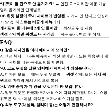
“위젯이 옆 칸으로 안 옮겨져요”
→ 인접 요소끼리만 이동 가능.
멀리 옮기려면 단계별로.
DB 위젯 설정이 즉시 사이트에 반영됨
→ 게시 안 했다고 안심하
지 말 것.
테스트는 비공개 메뉴
에서.
게시판이 한 메뉴에 2개 안 들어감
→ 최신글 위젯 사용.
섹션 삭제하면 위젯도 다 사라짐
→ 복구 불가. 백업 후 삭제.
FAQ
Q. 같은 디자인을 여러 페이지에 쓰려면?
A. 섹션 복사 → 다른 메뉴에서 섹션 붙여넣기. 또는 처음부터 페
이지 자체를 메뉴 복제로 만들어 변형.
>Q. 코드 위젯을 잘못 입력해서 페이지가 깨졌습니다.
>
A. 디자인 모드 → 해당 위젯 우클릭 →
위젯 삭제
. 또는
게시 복
원
으로 마지막 게시 시점으로 복원.
>Q. 위젯 종류가 더 있을 것 같은데 안 보입니다.
>
A. 일부 위젯은 요금제·부가서비스에 따라 제한됩니다. 예: 쇼핑
위젯은 Starter 이상, 예약은 부가서비스 가입 필요.
Q. 외부 도구(채널톡, 알리미 등)는 어떻게 연결하나요?