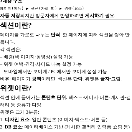
3계층 구조
:
페이지(메뉴) ▶ 섹션(가로 띠) ▶ 위젯(요소)
자동 저장
되지만 방문자에게 반영하려면
게시하기
필요.
섹션이란?
페이지를 가로로 나누는
단락
. 한 페이지에 여러 섹션을 쌓아 만
듭니다.
각 섹션은:
– 배경(색·이미지·동영상) 설정 가능
– 위젯 여백·간격·사이드 나눔 설정 가능
– 모바일에서만 보이게 / PC에서만 보이게 설정 가능
비유: 페이지가
공책
이라면, 섹션은
단락
, 위젯은
글자·그림
.
위젯이란?
섹션 안에 들어가는
콘텐츠 단위
. 텍스트·이미지·버튼·게시판·갤
러리 등 종류가 다양.
위젯은 크게 3분류:
1.
디자인 요소
: 일반 콘텐츠 (이미지·텍스트·버튼 등)
2.
DB 요소
: 데이터베이스 기반 (게시판·갤러리·입력폼·쇼핑 등)