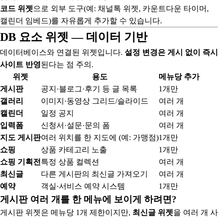
코드 위젯
으로 외부 도구(예: 채널톡 위젯, 카운트다운 타이머,
캘린더 임베드)를 자유롭게 추가할 수 있습니다.
DB 요소 위젯 — 데이터 기반
데이터베이스와 연결된 위젯입니다.
설정 변경은 게시 없이 즉시
사이트 반영
된다는 점 주의.
위젯
용도
메뉴당 추가
게시판
공지·블로그·후기 등 글 목록
1개만
갤러리
이미지·동영상 그리드/슬라이드
여러 개
캘린더
일정 공지
여러 개
입력폼
신청서·설문·문의 폼
여러 개
지도 게시판
여러 위치를 한 지도에 (예: 가맹점)
1개만
쇼핑
상품 카테고리 노출
1개만
쇼핑 기획전
특정 상품 컬렉션
여러 개
최신글
다른 게시판의 최신글 가져오기
여러 개
예약
객실·서비스 예약 시스템
1개만
게시판 여러 개를 한 메뉴에 보이게 하려면?
게시판 위젯은 메뉴당 1개 제한이지만,
최신글 위젯
을 여러 개 사