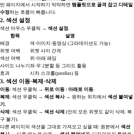
빈 페이지에서 시작하기 막막하면
템플릿으로 골격 잡고 디테일
수정
하는 흐름이 빠릅니다.
2. 섹션 설정
섹션 마우스 우클릭 →
섹션 설정
.
항목
설명
배경
색·이미지·동영상 (그라데이션도 가능)
위젯 여백
위젯 사이 간격
섹션 여백
위·아래 패딩
사이드 나누기
좌·우 2분할 등 그리드 활용
효과
시차 스크롤(parallax) 등
3. 섹션 이동·복제·삭제
이동
: 섹션 우클릭 →
위로 이동
/
아래로 이동
.
복제
: 섹션 우클릭 →
섹션 복사
→ 원하는 위치에서
섹션 붙여넣
기
.
삭제
: 섹션 우클릭 →
섹션 삭제
(안의 모든 위젯도 같이 삭제. 복
구 불가).
다른 페이지의 섹션을 그대로 가져오고 싶을 때: 원본에서
섹션